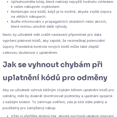
Upřednostněte kódy, které nabízejí nejvyšší hodnotu vzhledem
k vašim nákupním zvyklostem.
Kombinujte více kódů, když je to možné, abyste zvýšili úspory
na větších nákupech.
Buďte informováni o propagačních obdobích nebo akcích,
které mohou umožnit další výhody.
Navíc by uživatelé měli zvážit nastavení připomínek pro data
vypršení platnosti kódů, aby zajistili, že nezmeškají potenciální
úspory. Pravidelná kontrola nových kódů může také zlepšit
celkovou zkušenost s uplatněním.
Jak se vyhnout chybám při
uplatnění kódů pro odměny
Aby se uživatelé vyhnuli běžným chybám během uplatnění kódů pro
odměny, měli by dvakrát zkontrolovat podmínky a ujednání spojené
s každým kódem. To zahrnuje ověření, zda je kód stále platný a
použitelný pro zamýšlený nákup.
Vždy si přečtěte drobný tisk, abyste pochopili jakákoli omezení