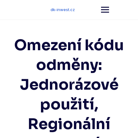
Skip
to
dk-inwest.cz
content
Omezení kódu
odměny:
Jednorázové
použití,
Regionální