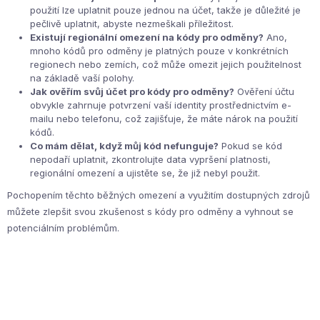
použití lze uplatnit pouze jednou na účet, takže je důležité je
pečlivě uplatnit, abyste nezmeškali příležitost.
Existují regionální omezení na kódy pro odměny?
Ano,
mnoho kódů pro odměny je platných pouze v konkrétních
regionech nebo zemích, což může omezit jejich použitelnost
na základě vaší polohy.
Jak ověřím svůj účet pro kódy pro odměny?
Ověření účtu
obvykle zahrnuje potvrzení vaší identity prostřednictvím e-
mailu nebo telefonu, což zajišťuje, že máte nárok na použití
kódů.
Co mám dělat, když můj kód nefunguje?
Pokud se kód
nepodaří uplatnit, zkontrolujte data vypršení platnosti,
regionální omezení a ujistěte se, že již nebyl použit.
Pochopením těchto běžných omezení a využitím dostupných zdrojů
můžete zlepšit svou zkušenost s kódy pro odměny a vyhnout se
potenciálním problémům.