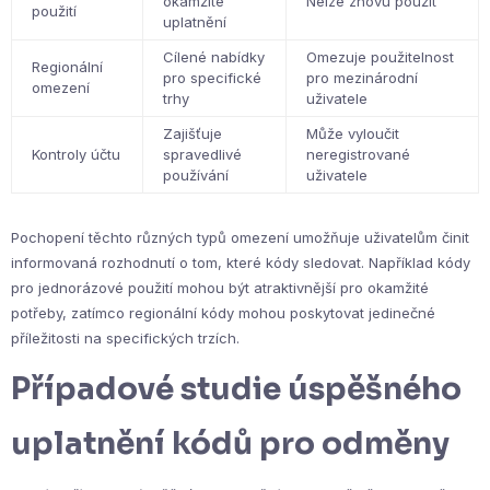
okamžité
Nelze znovu použít
použití
uplatnění
Cílené nabídky
Omezuje použitelnost
Regionální
pro specifické
pro mezinárodní
omezení
trhy
uživatele
Zajišťuje
Může vyloučit
Kontroly účtu
spravedlivé
neregistrované
používání
uživatele
Pochopení těchto různých typů omezení umožňuje uživatelům činit
informovaná rozhodnutí o tom, které kódy sledovat. Například kódy
pro jednorázové použití mohou být atraktivnější pro okamžité
potřeby, zatímco regionální kódy mohou poskytovat jedinečné
příležitosti na specifických trzích.
Případové studie úspěšného
uplatnění kódů pro odměny