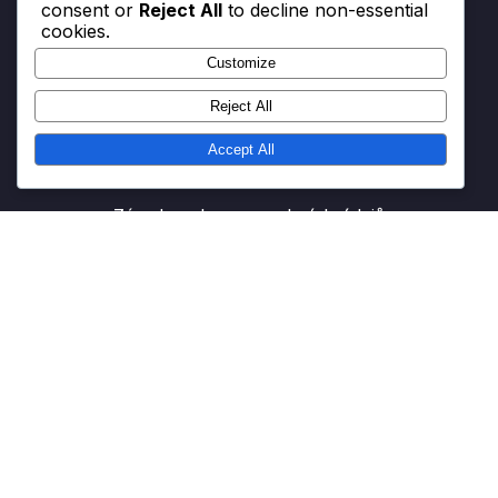
consent or
Reject All
to decline non-essential
cookies.
Zásady používání souborů cookie
Customize
Náš příběh
Reject All
Obchodní podmínky
Accept All
Kontakt
Zásady ochrany osobních údajů
Hledat
Search
for: