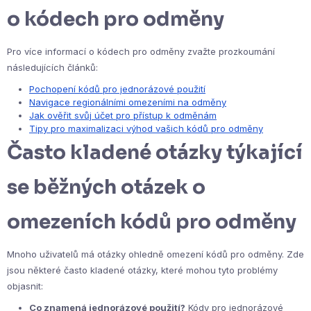
o kódech pro odměny
Pro více informací o kódech pro odměny zvažte prozkoumání
následujících článků:
Pochopení kódů pro jednorázové použití
Navigace regionálními omezeními na odměny
Jak ověřit svůj účet pro přístup k odměnám
Tipy pro maximalizaci výhod vašich kódů pro odměny
Často kladené otázky týkající
se běžných otázek o
omezeních kódů pro odměny
Mnoho uživatelů má otázky ohledně omezení kódů pro odměny. Zde
jsou některé často kladené otázky, které mohou tyto problémy
objasnit:
Co znamená jednorázové použití?
Kódy pro jednorázové