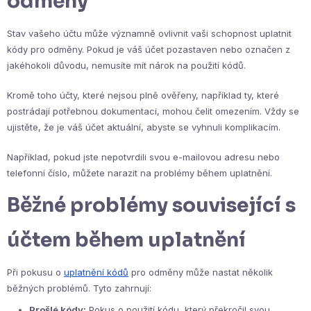
odměny
Stav vašeho účtu může významně ovlivnit vaši schopnost uplatnit
kódy pro odměny. Pokud je váš účet pozastaven nebo označen z
jakéhokoli důvodu, nemusíte mít nárok na použití kódů.
Kromě toho účty, které nejsou plně ověřeny, například ty, které
postrádají potřebnou dokumentaci, mohou čelit omezením. Vždy se
ujistěte, že je váš účet aktuální, abyste se vyhnuli komplikacím.
Například, pokud jste nepotvrdili svou e-mailovou adresu nebo
telefonní číslo, můžete narazit na problémy během uplatnění.
Běžné problémy související s
účtem během uplatnění
Při pokusu o
uplatnění kódů
pro odměny může nastat několik
běžných problémů. Tyto zahrnují:
Prošlé kódy:
Pokus o použití kódu, který překročil svou