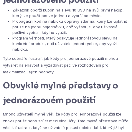
Zákazník obdrží kupón na slevu 10 USD na svůj první nákup,
který lze použít pouze jednou a vyprší po měsíci.
Propagační kód na nabídku dopravy zdarma, který lze uplatnit
pouze na jednu objednávku, což vyžaduje, aby uživatelé
pečlivě vybírali, kdy ho využít.
Program věrnosti, který poskytuje jednorázovou slevu na
konkrétní produkt, nutí uživatele jednat rychle, aby využili
nabídku.
Tyto scénáře ilustrují, jak kódy pro jednorázové použití mohou
vytvářet naléhavost a vyžadovat pečlivé rozhodování pro
maximalizaci jejich hodnoty.
Obvyklé mylné představy o
jednorázovém použití
Mnoho uživatelů mylně věří, že kódy pro jednorázové použití lze
znovu použít nebo sdílet mezi více účty. Tato mylná představa může
vést k frustraci, když se uživatelé pokusí uplatnit kód, který již byl