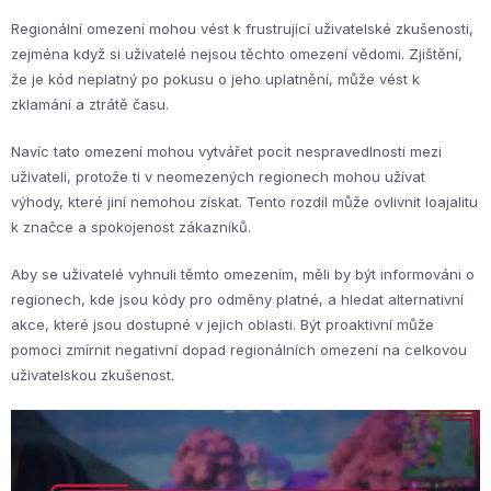
Regionální omezení mohou vést k frustrující uživatelské zkušenosti,
zejména když si uživatelé nejsou těchto omezení vědomi. Zjištění,
že je kód neplatný po pokusu o jeho uplatnění, může vést k
zklamání a ztrátě času.
Navíc tato omezení mohou vytvářet pocit nespravedlnosti mezi
uživateli, protože ti v neomezených regionech mohou užívat
výhody, které jiní nemohou získat. Tento rozdíl může ovlivnit loajalitu
k značce a spokojenost zákazníků.
Aby se uživatelé vyhnuli těmto omezením, měli by být informováni o
regionech, kde jsou kódy pro odměny platné, a hledat alternativní
akce, které jsou dostupné v jejich oblasti. Být proaktivní může
pomoci zmírnit negativní dopad regionálních omezení na celkovou
uživatelskou zkušenost.