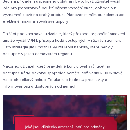
Jedním příkladem úspěšného uplatnění bylo, když uživatel využil
kód pro jednorázové použití během vánoční akce, což vedlo k
významné slevě na drahý produkt. Plánováním nákupu kolem akce
efektivně maximalizovali své úspory.
Další případ zahrnoval uživatele, který překonal regionální omezení
tím, že využil VPN k přístupu kódů dostupných v různých zemích.
Tato strategie jim umožnila využít lepší nabídky, které nebyly
dostupné v jejich domovském regionu.
Nakonec uživatel, který pravidelně kontroloval svůj účet na
dostupné kódy, dokázal spojit více odměn, což vedlo k 30% slevě
na jejich celkový nákup. To ukazuje hodnotu proaktivity a
informovanosti o dostupných odměnách.