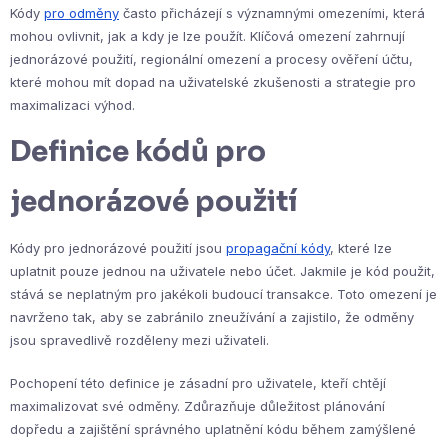
Kódy
pro odměny
často přicházejí s významnými omezeními, která
mohou ovlivnit, jak a kdy je lze použít. Klíčová omezení zahrnují
jednorázové použití, regionální omezení a procesy ověření účtu,
které mohou mít dopad na uživatelské zkušenosti a strategie pro
maximalizaci výhod.
Definice kódů pro
jednorázové použití
Kódy pro jednorázové použití jsou
propagační kódy
, které lze
uplatnit pouze jednou na uživatele nebo účet. Jakmile je kód použit,
stává se neplatným pro jakékoli budoucí transakce. Toto omezení je
navrženo tak, aby se zabránilo zneužívání a zajistilo, že odměny
jsou spravedlivě rozděleny mezi uživateli.
Pochopení této definice je zásadní pro uživatele, kteří chtějí
maximalizovat své odměny. Zdůrazňuje důležitost plánování
dopředu a zajištění správného uplatnění kódu během zamýšlené