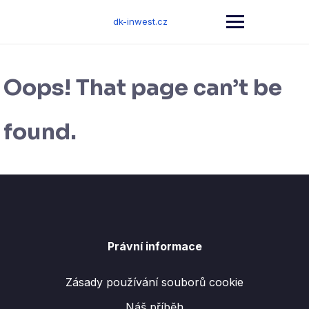
Skip
to
dk-inwest.cz
content
Oops! That page can’t be
found.
Právní informace
Zásady používání souborů cookie
Náš příběh